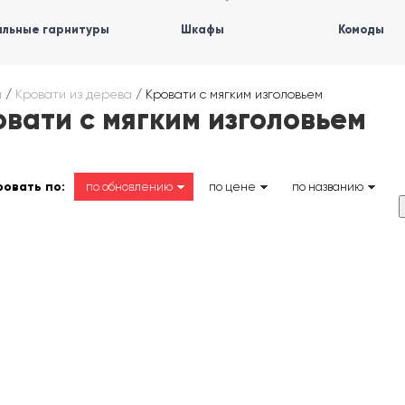
льные гарнитуры
Шкафы
Комоды
я
/
Кровати из дерева
/
Кровати с мягким изголовьем
вати с мягким изголовьем
овать по:
по обновлению
по цене
по названию