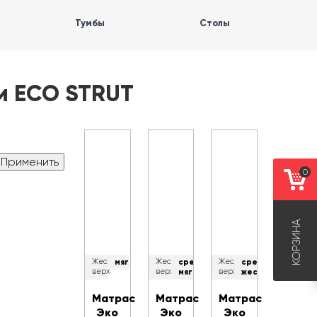
Тумбы
Столы
и ECO STRUT
0
КОРЗИНА
Жесткость
мягкий
Жесткость
средне-
Жесткость
средне-
верх
верх
мягкий
верх
жесткий
Матрас
Матрас
Матрас
Эко
Эко
Эко