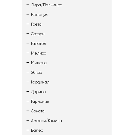
Лира/Пальмира
Венеция
Грета
Сатори
Галатея
Мелиса
Милена
Эльза
Кардинал
Дарина
Гармония
Соната
Амелия/Камила
Валео