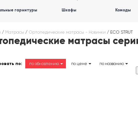
льные гарнитуры
Шкафы
Комоды
я
/
Матрасы
/
Ортопедические матрасы - Новинки
/
ECO STRUT
топедические матрасы сери
овать по:
по обновлению
по цене
по названию