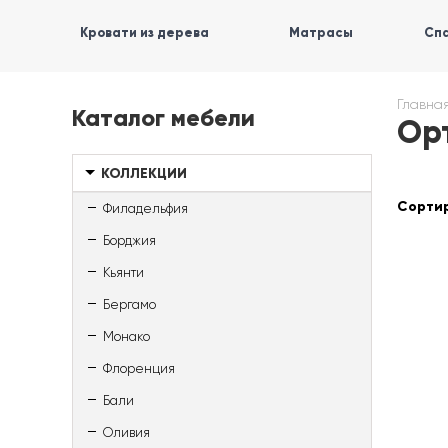
Кровати из дерева
Матрасы
Спа
Главна
Каталог мебели
Ор
КОЛЛЕКЦИИ
Сортир
Филадельфия
Борджия
Кьянти
Бергамо
Монако
Флоренция
Бали
Оливия