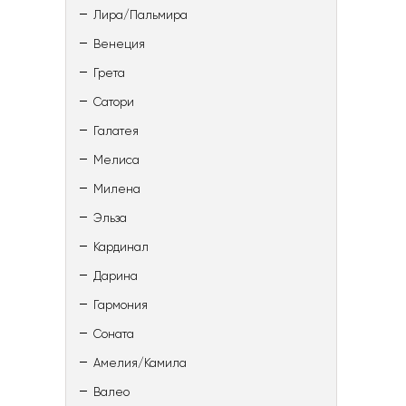
Лира/Пальмира
Венеция
Грета
Сатори
Галатея
Мелиса
Милена
Эльза
Кардинал
Дарина
Гармония
Соната
Амелия/Камила
Валео