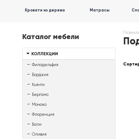
Кровати из дерева
Матрасы
Спа
Главна
Каталог мебели
По
КОЛЛЕКЦИИ
Сортир
Филадельфия
Борджия
Кьянти
Бергамо
Монако
Флоренция
Бали
Оливия