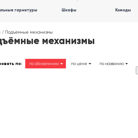
льные гарнитуры
Шкафы
Комоды
я
/
Подъёмные механизмы
дъёмные механизмы
овать по:
по обновлению
по цене
по названию