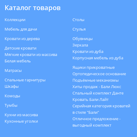
Каталог товаров
Коллекции
Столы
Мебель для дачи
Стулья
Кровати из дерева
Обувницы
Зеркала
Детские кровати
Кровати из дуба
Мягкие кровати из массива
Корпусная мебель из дуба
Белая мебель
Ящики прикроватные
Матрасы
Ортопедическое основание
Спальные гарнитуры
Подъёмные механизмы
Шкафы
Хиты продаж - Бали Люкс
Спальный комплект Данте
Комоды
Кровать Бали Лайт
Тумбы
Серийная категория кроватей
в стиле "Бали"
Кухни из массива
Отличное предложение -
Кухонные уголки
выгодный комплект