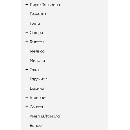
Лира/Пальмира
Венеция
Грета
Сатори
Галатея
Мелиса
Милена
Эльза
Кардинал
Дарина
Гармония
Соната
Амелия/Камила
Валео