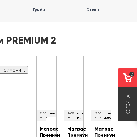
Тумбы
Столы
и PREMIUM 2
0
КОРЗИНА
Жесткость
мягкий
Жесткость
средне-
Жесткость
средне-
верх
верх
мягкий
верх
жесткий
Матрас
Матрас
Матрас
Премиум
Премиум
Премиум