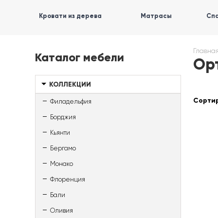
Кровати из дерева
Матрасы
Спа
Главна
Каталог мебели
Ор
КОЛЛЕКЦИИ
Сортир
Филадельфия
Борджия
Кьянти
Бергамо
Монако
Флоренция
Бали
Оливия