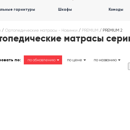
льные гарнитуры
Шкафы
Комоды
я
/
Ортопедические матрасы - Новинки
/
PREMIUM
/
PREMIUM 2
топедические матрасы сери
овать по:
по обновлению
по цене
по названию