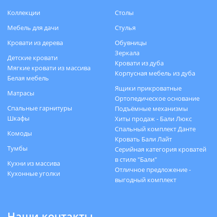
Коллекции
Столы
Мебель для дачи
Стулья
Кровати из дерева
Обувницы
Зеркала
Детские кровати
Кровати из дуба
Мягкие кровати из массива
Корпусная мебель из дуба
Белая мебель
Ящики прикроватные
Матрасы
Ортопедическое основание
Спальные гарнитуры
Подъёмные механизмы
Шкафы
Хиты продаж - Бали Люкс
Спальный комплект Данте
Комоды
Кровать Бали Лайт
Тумбы
Серийная категория кроватей
в стиле "Бали"
Кухни из массива
Отличное предложение -
Кухонные уголки
выгодный комплект
Наши контакты