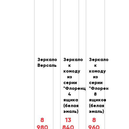
Зеркало
Зеркало
Зеркало
Версаль
к
к
комоду
комоду
из
из
серии
серии
"Флоренция"
"Флоренция"
4
8
ящика
ящиков
(белая
(белая
эмаль)
эмаль)
8
13
8
980
840
960