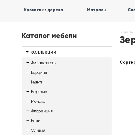
Кровати из дерева
Матрасы
Спа
Главна
Каталог мебели
Зе
КОЛЛЕКЦИИ
Сортир
Филадельфия
Борджия
Кьянти
Бергамо
Монако
Флоренция
Бали
Оливия