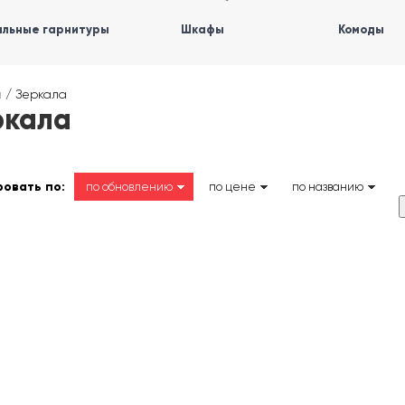
льные гарнитуры
Шкафы
Комоды
я
/
Зеркала
ркала
овать по:
по обновлению
по цене
по названию