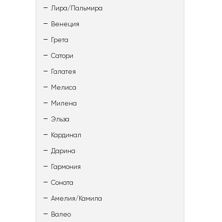
Лира/Пальмира
Венеция
Грета
Сатори
Галатея
Мелиса
Милена
Эльза
Кардинал
Дарина
Гармония
Соната
Амелия/Камила
Валео