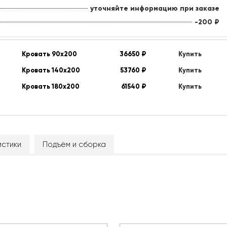
уточняйте информацию при заказе
-200
₽
Кровать 90х200
36650
₽
Купить
Кровать 140х200
53760
₽
Купить
Кровать 180х200
61540
₽
Купить
стики
Подъём и сборка