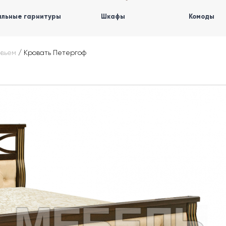
льные гарнитуры
Шкафы
Комоды
овьем
/
Кровать Петергоф