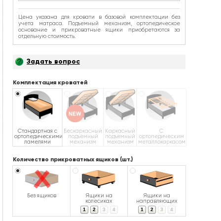
Цена указана для кровати в базовой комплектации без
учета матраса. Подъемный механизм, ортопедическое
основание и прикроватные ящики приобретаются за
отдельную стоимость.
Задать вопрос
Комплектация кроватей
Стандартная с
Бескаркасный
Каркасный
С
ортопедическими
подъемный
подъемный
ортопедическим
ламелями
механизм
механизм
металлокаркасом
Количество прикроватных ящиков (шт.)
Без ящиков
Ящики на
Ящики на
колесиках
направляющих
1
2
3
4
1
2
3
4