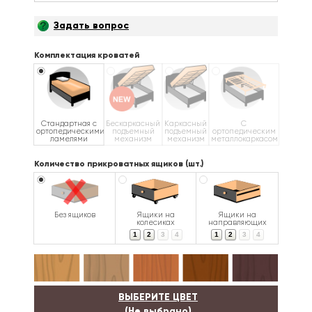
Задать вопрос
Комплектация кроватей
Стандартная с
Бескаркасный
Каркасный
С
ортопедическими
подъемный
подъемный
ортопедическим
ламелями
механизм
механизм
металлокаркасом
Количество прикроватных ящиков (шт.)
Без ящиков
Ящики на
Ящики на
колесиках
направляющих
1
2
3
4
1
2
3
4
ВЫБЕРИТЕ ЦВЕТ
(Не выбрано)