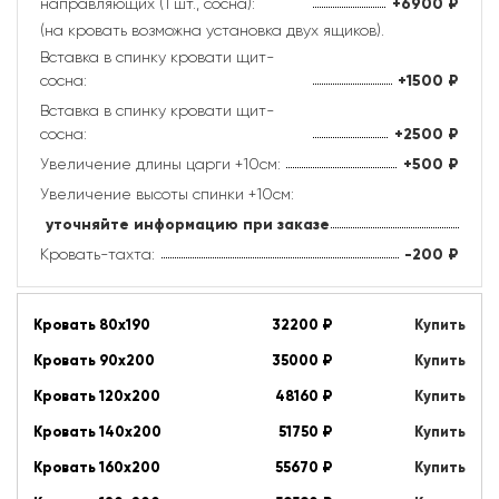
направляющих (1 шт., сосна):
+6900
₽
(на кровать возможна установка двух ящиков).
Вставка в спинку кровати щит-
сосна:
+1500
₽
Вставка в спинку кровати щит-
сосна:
+2500
₽
Увеличение длины царги +10см:
+500
₽
Увеличение высоты спинки +10см:
уточняйте информацию при заказе
Кровать-тахта:
-200
₽
Кровать 80х190
32200
₽
Купить
Кровать 90х200
35000
₽
Купить
Кровать 120х200
48160
₽
Купить
Кровать 140х200
51750
₽
Купить
Кровать 160х200
55670
₽
Купить