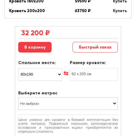
Кровать 180х200
59590
₽
Купить
Кровать 200х200
63750
₽
Купить
32 200
₽
Быстрый заказ
Спальное место:
Размер кровати:
Выберите матрас
Не выбран
Цена указана для кровати в базовой комплектации без
учета матраса. Подъемный механизм, ортопедическое
основание и прикроватные ящики приобретаются за
отдельную стоимость.