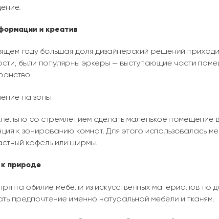
ение.
формации и креатив
дящем году большая доля дизайнерский решений приход
ости, были популярны эркеры — выступающие части пом
ранство.
ление на зоны
лельно со стремлением сделать маленькое помещение ви
ция к зонированию комнат. Для этого использовалась ме
астный кафель или ширмы.
 к природе
тря на обилие мебели из искусственных материалов по 
ать предпочтение именно натуральной мебели и тканям.