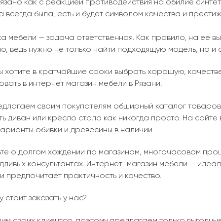
язано как с реакцией противодействия на обилие синтети
 всегда была, есть и будет символом качества и престиж
а мебели — задача ответственная. Как правило, на ее в
о, ведь нужно не только найти подходящую модель, но и 
вы хотите в кратчайшие сроки выбрать хорошую, качеств
вать в интернет магазин мебели в Рязани.
едлагаем своим покупателям обширный каталог товаров
ь диван или кресло стало как никогда просто. На сайте
варианты обивки и древесины в наличии.
ьте о долгом хождении по магазинам, многочасовом проц
ливых консультантах. Интернет-магазин мебели — идеаль
и предпочитает практичность и качество.
 стоит заказать у нас?
им своих клиентов, поэтому предлагаем только выгодные