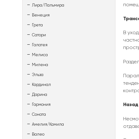
помещ
Лира/Пальмира
Венеция
Транс
Грета
В ухо
Сатори
частн
Галатея
прост
Мелиса
Разде
Милена
Эльза
Парал
тенден
Кардинал
контр
Дарина
Назад
Гармония
Соната
Несмо
Амелия/Камила
отдав
Валео