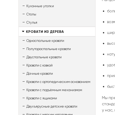
Кухонные уголки
бол
Столы
воз
Стулья
КРОВАТИ ИЗ ДЕРЕВА
шир
Односпальные кровати
выс
Полутороспальные кровати
нат
Двуспальные кровати
удо
Кровати с ковкой
Дачные кровати
при
Кровати с ортопедическим основанием
быс
Кровати с подъёмным механизмом
Мы пр
Кровати с ящиками
станд
Двухъярусные детские кровати
у нас,
Кровати с мягким изголовьем