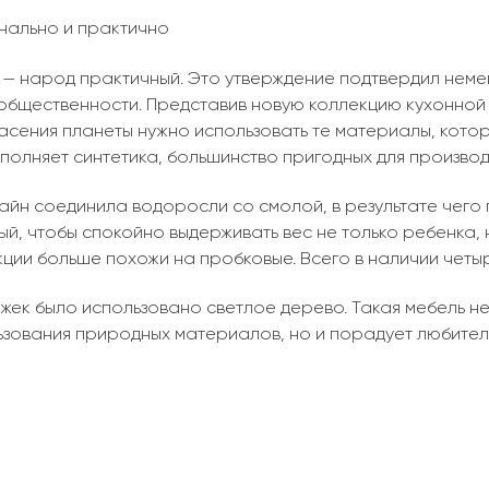
нально и практично
 — народ практичный. Это утверждение подтвердил нем
 общественности. Представив новую коллекцию кухонной 
асения планеты нужно использовать те материалы, котор
аполняет синтетика, большинство пригодных для произво
айн соединила водоросли со смолой, в результате чего 
ый, чтобы спокойно выдерживать вес не только ребенка,
ции больше похожи на пробковые. Всего в наличии четы
ожек было использовано светлое дерево. Такая мебель н
ьзования природных материалов, но и порадует любител