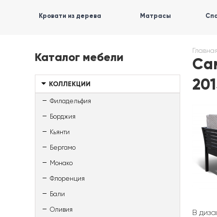
Кровати из дерева
Матрасы
Спа
Главна
Каталог мебели
Са
201
КОЛЛЕКЦИИ
Филадельфия
Борджия
Кьянти
Бергамо
Монако
Флоренция
Бали
Оливия
В диз