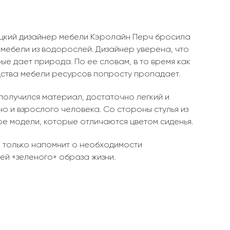
ецкий дизайнер мебели Кэролайн Перч бросила
мебели из водорослей. Дизайнер уверена, что
ые дает природа. По ее словам, в то время как
дства мебели ресурсов попросту пропадает.
получился материал, достаточно легкий и
 но и взрослого человека. Со стороны
стулья
из
ре модели, которые отличаются цветом сиденья.
е только напомнит о необходимости
ей «зеленого» образа жизни.