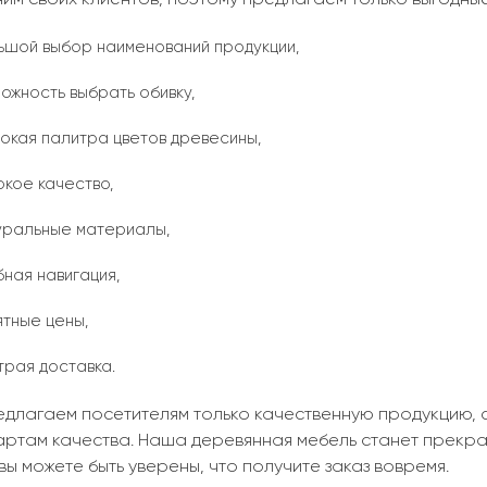
ьшой выбор наименований продукции,
можность выбрать обивку,
окая палитра цветов древесины,
окое качество,
уральные материалы,
бная навигация,
ятные цены,
трая доставка.
едлагаем посетителям только качественную продукцию,
артам качества. Наша деревянная мебель станет прекр
 вы можете быть уверены, что получите заказ вовремя.