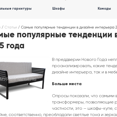
льные гарнитуры
Шкафы
Комоды
я
/
Статьи
/
Самые популярные тенденции в дизайне интерьера 2
мые популярные тенденции в
5 года
В преддверии Нового Года непл
проанализировать, какие тенд
дизайне интерьера, так и в меб
Больше места
Опросы показали, что самыми 
трансформеры, позволяющие р
частности, это — шкафы-купе,
айне, соответственно, преобладали светлые тона и зерк