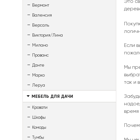
Это св
Вермонт
дерева
Валенсия
Покупк
Версаль
логичн
Виктория/Лина
Если 
Милано
пожало
Прованс
Данте
Мы пр
выбрат
Марко
так и 
Леруа
Забуд
МЕБЕЛЬ ДЛЯ ДАЧИ
надоед
Кровати
время 
Шкафы
Почему
Комоды
Тумбы
Мы цен