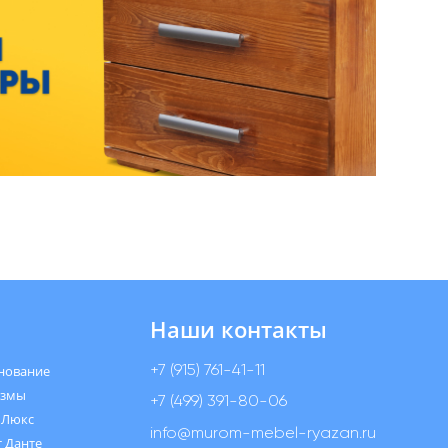
Наши контакты
+7 (915) 761-41-11
нование
измы
+7 (499) 391-80-06
 Люкс
info@murom-mebel-ryazan.ru
 Данте