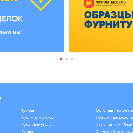
в
Тумбы
Ортопедическое ос
Кухни из массива
Подъёмные механ
Кухонные уголки
Хиты продаж - Бали
Столы
Спальный комплект