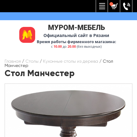
Вернуться к меню
0
МУРОМ-МЕБЕЛЬ
Официальный сайт в Рязани
Время работы фирменного магазина:
с
10.00
до
20.00
(без выходных)
Главная
/
Столы
/
Кухонные столы из дерева
/
Стол
Манчестер
Стол Манчестер