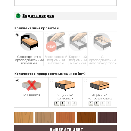
Задать вопрос
Комплектация кроватей
Стандартная с
Бескаркасный
Каркасный
С
ортопедическими
подъемный
подъемный
ортопедическим
ламелями
механизм
механизм
металлокаркасом
Количество прикроватных ящиков (шт.)
Без ящиков
Ящики на
Ящики на
колесиках
направляющих
1
2
3
4
1
2
3
4
ВЫБЕРИТЕ ЦВЕТ