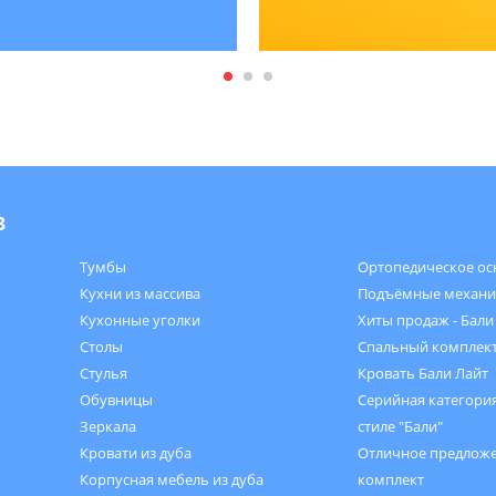
в
Тумбы
Ортопедическое ос
Кухни из массива
Подъёмные механ
Кухонные уголки
Хиты продаж - Бали
Столы
Спальный комплект
Стулья
Кровать Бали Лайт
Обувницы
Серийная категория
Зеркала
стиле "Бали"
Кровати из дуба
Отличное предложе
Корпусная мебель из дуба
комплект