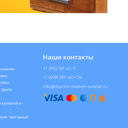
Наши контакты
+7 (915) 761-41-11
нование
измы
+7 (499) 391-80-06
 Люкс
info@murom-mebel-ryazan.ru
 Данте
 кроватей в
ние - выгодный