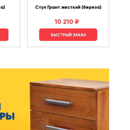
а)
Стул Грант жесткий (береза)
10 210
₽
БЫСТРЫЙ ЗАКАЗ