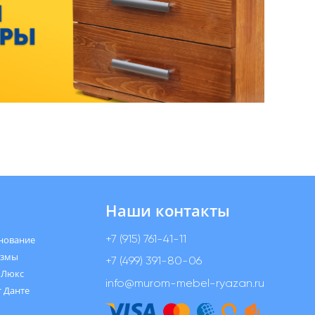
Наши контакты
+7 (915) 761-41-11
нование
измы
+7 (499) 391-80-06
 Люкс
info@murom-mebel-ryazan.ru
 Данте