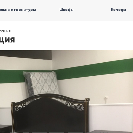
льные гарнитуры
Шкафы
Комоды
рация
ция