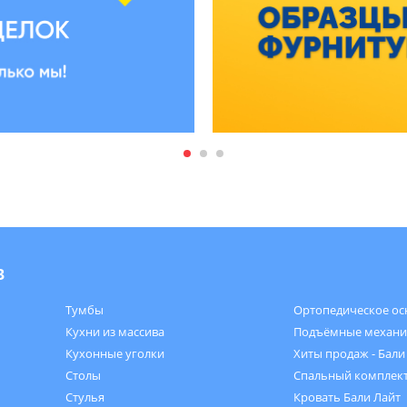
в
Тумбы
Ортопедическое ос
Кухни из массива
Подъёмные механ
Кухонные уголки
Хиты продаж - Бали
Столы
Спальный комплект
Стулья
Кровать Бали Лайт