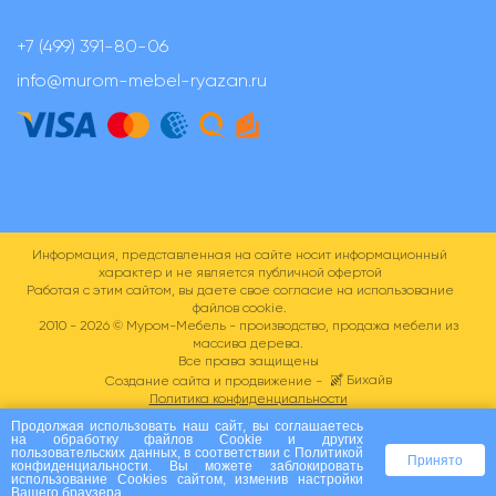
+7 (499) 391-80-06
info@murom-mebel-ryazan.ru
Информация, представленная на сайте носит информационный
характер и не является публичной офертой
Работая с этим сайтом, вы даете свое согласие на использование
файлов cookie.
2010 - 2026 ©
Муром-Мебель - производство, продажа мебели из
массива дерева.
Все права защищены
Бихайв
Создание сайта и продвижение -
Политика конфиденциальности
Пользовательское соглашение
Продолжая использовать наш сайт, вы соглашаетесь
на
обработку файлов Сookie
и других
пользовательских данных, в соответствии с
Политикой
Принято
конфиденциальности
. Вы можете заблокировать
использование Cookies сайтом, изменив настройки
Вашего браузера.