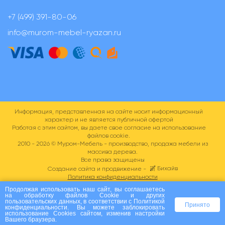
+7 (499) 391-80-06
info@murom-mebel-ryazan.ru
Информация, представленная на сайте носит информационный
характер и не является публичной офертой
Работая с этим сайтом, вы даете свое согласие на использование
файлов cookie.
2010 - 2026 ©
Муром-Мебель - производство, продажа мебели из
массива дерева.
Все права защищены
Бихайв
Создание сайта и продвижение -
Политика конфиденциальности
Пользовательское соглашение
Продолжая использовать наш сайт, вы соглашаетесь
на
обработку файлов Сookie
и других
пользовательских данных, в соответствии с
Политикой
Принято
конфиденциальности
. Вы можете заблокировать
использование Cookies сайтом, изменив настройки
Вашего браузера.