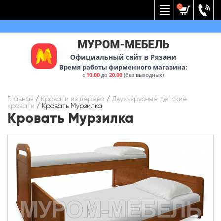
Вернуться к меню
0
МУРОМ-МЕБЕЛЬ
Официальный сайт в Рязани
Время работы фирменного магазина:
с
10.00
до
20.00
(без выходных)
Главная
/
Кровати из дерева
/
Двухъярусные детские
кровати
/
Кровать Мурзилка
Кровать Мурзилка