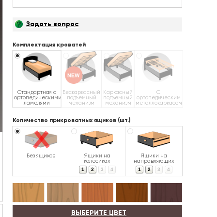
Задать вопрос
Комплектация кроватей
Стандартная с
Бескаркасный
Каркасный
С
ортопедическими
подъемный
подъемный
ортопедическим
ламелями
механизм
механизм
металлокаркасом
Количество прикроватных ящиков (шт.)
Без ящиков
Ящики на
Ящики на
колесиках
направляющих
1
2
3
4
1
2
3
4
ВЫБЕРИТЕ ЦВЕТ