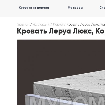
Кровати из дерева
Матрасы
Спа
Главная
/
Коллекции
/
Леруа
/
Кровать Леруа Люкс, К
Кровать Леруа Люкс, К