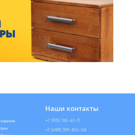
Наши контакты
+7 (915) 761-41-11
нование
измы
+7 (499) 391-80-06