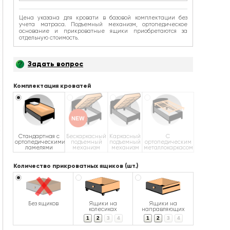
Цена указана для кровати в базовой комплектации без
учета матраса. Подъемный механизм, ортопедическое
основание и прикроватные ящики приобретаются за
отдельную стоимость.
Задать вопрос
Комплектация кроватей
Стандартная с
Бескаркасный
Каркасный
С
ортопедическими
подъемный
подъемный
ортопедическим
ламелями
механизм
механизм
металлокаркасом
Количество прикроватных ящиков (шт.)
Без ящиков
Ящики на
Ящики на
колесиках
направляющих
1
2
3
4
1
2
3
4