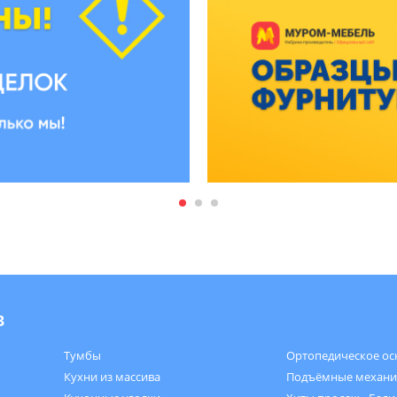
в
Тумбы
Ортопедическое ос
Кухни из массива
Подъёмные механ