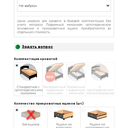
Не выбран
Цена указана для кровати в базовой комплектации без
учета матраса. Подъемный механизм, ортопедическое
основание и прикроватные ящики приобретаются за
отдельную стоимость.
Задать вопрос
Комплектация кроватей
Стандартная с
Бескаркасный
Каркасный
С
ортопедическими
подъемный
подъемный
ортопедическим
ламелями
механизм
механизм
металлокаркасом
Количество прикроватных ящиков (шт.)
Без ящиков
Ящики на
Ящики на
колесиках
направляющих