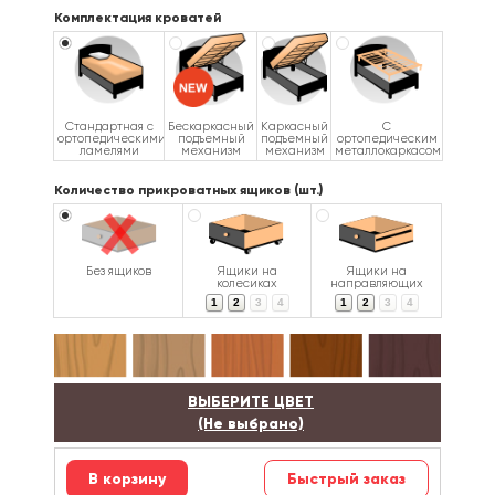
Комплектация кроватей
Стандартная с
Бескаркасный
Каркасный
С
ортопедическими
подъемный
подъемный
ортопедическим
ламелями
механизм
механизм
металлокаркасом
Количество прикроватных ящиков (шт.)
Без ящиков
Ящики на
Ящики на
колесиках
направляющих
1
2
3
4
1
2
3
4
ВЫБЕРИТЕ ЦВЕТ
(Не выбрано)
Быстрый заказ