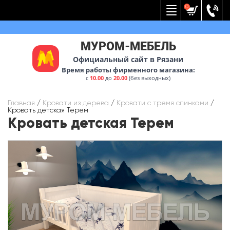
Вернуться к меню
0
МУРОМ-МЕБЕЛЬ
Официальный сайт в Рязани
Время работы фирменного магазина:
с
10.00
до
20.00
(без выходных)
Главная
/
Кровати из дерева
/
Кровати с тремя спинками
/
Кровать детская Терем
Кровать детская Терем