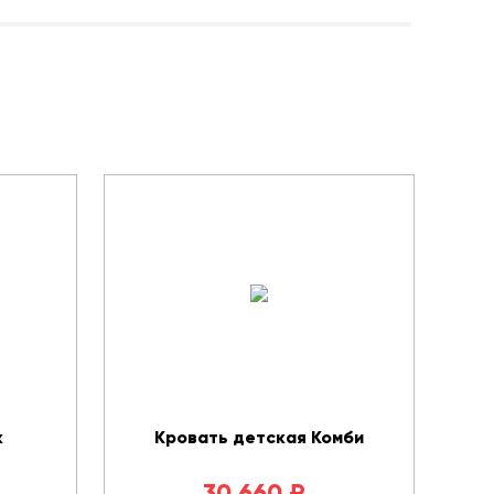
к
Кровать детская Комби
30 660
₽