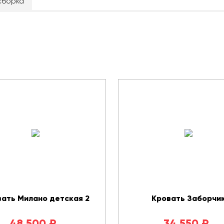
сборка
ать Милано детская 2
Кровать Заборчи
48 500
₽
34 550
₽