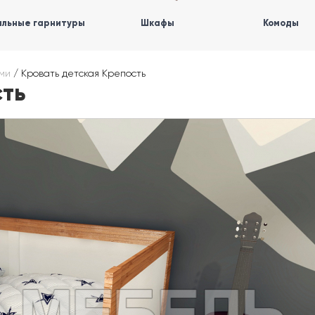
льные гарнитуры
Шкафы
Комоды
ами
/
Кровать детская Крепость
сть