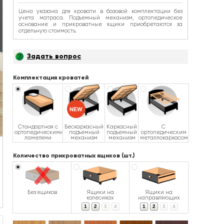
Цена указана для кровати в базовой комплектации без
учета матраса. Подъемный механизм, ортопедическое
основание и прикроватные ящики приобретаются за
отдельную стоимость.
Задать вопрос
Комплектация кроватей
Стандартная с
Бескаркасный
Каркасный
С
ортопедическими
подъемный
подъемный
ортопедическим
ламелями
механизм
механизм
металлокаркасом
Количество прикроватных ящиков (шт.)
Без ящиков
Ящики на
Ящики на
колесиках
направляющих
1
2
3
4
1
2
3
4