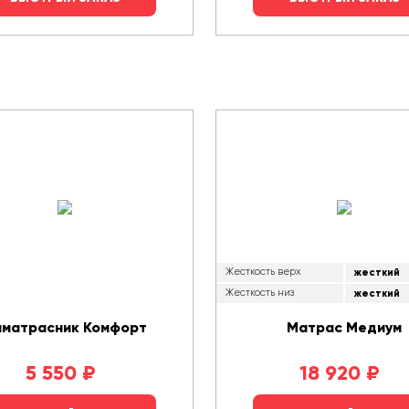
Жесткость верх
жесткий
Жесткость низ
жесткий
аматрасник Комфорт
Матрас Медиум
5 550
₽
18 920
₽