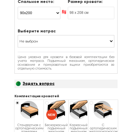
Спальное место:
Размер кровати:
Выберите матрас
Не выбран
Цена указана для кровати в базовой комплектации без
учета матраса. Подъемный механизм, ортопедическое
основание и прикроватные ящики приобретаются за
отдельную стоимость.
Задать вопрос
Комплектация кроватей
Стандартная с
Бескаркасный
Каркасный
С
ортопедическими
подъемный
подъемный
ортопедическим
ламелями
механизм
механизм
металлокаркасом