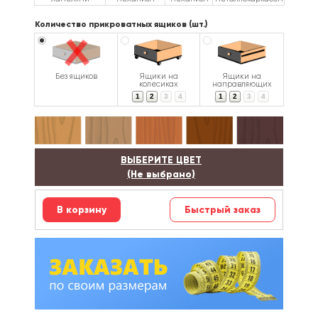
Количество прикроватных ящиков (шт.)
Без ящиков
Ящики на
Ящики на
колесиках
направляющих
1
2
3
4
1
2
3
4
ВЫБЕРИТЕ ЦВЕТ
(Не выбрано)
Быстрый заказ