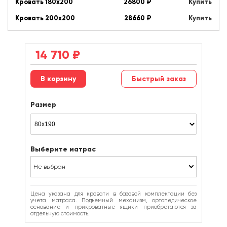
Кровать 180х200
26800
₽
Купить
Кровать 200х200
28660
₽
Купить
14 710
₽
Быстрый заказ
Размер
Выберите матрас
Не выбран
Цена указана для кровати в базовой комплектации без
учета матраса. Подъемный механизм, ортопедическое
основание и прикроватные ящики приобретаются за
отдельную стоимость.