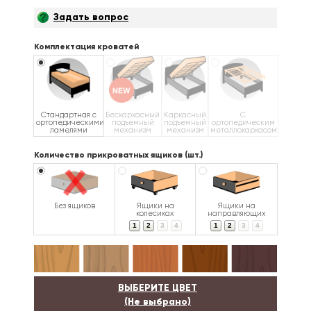
Задать вопрос
Комплектация кроватей
Стандартная с
Бескаркасный
Каркасный
С
ортопедическими
подъемный
подъемный
ортопедическим
ламелями
механизм
механизм
металлокаркасом
Количество прикроватных ящиков (шт.)
Без ящиков
Ящики на
Ящики на
колесиках
направляющих
1
2
3
4
1
2
3
4
ВЫБЕРИТЕ ЦВЕТ
(Не выбрано)